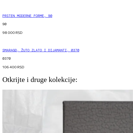
PRSTEN MODERNE FORME, 90
90
98 000
RSD
SMARAGD, ŽUTO ZLATO I DIJAMANTI, 0370
0370
106 400
RSD
Otkrijte i druge kolekcije: