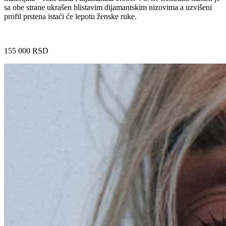
sa obe strane ukrašen blistavim dijamantskim nizovima a uzvišeni
profil prstena istaći će lepotu ženske ruke.
155 000
RSD