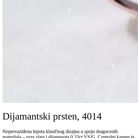
Dijamantski prsten, 4014
Neprevaziđena lepota klasičnog dizajna u spoju dragocenih
materijala – roze zlata i dijamanata 0.33ct VS/G. Centralni kamen je