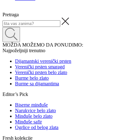
Pretraga
MOŽDA MOŽEMO DA PONUDIMO:
Najpoželjniji trenutno
Dijamantski verenički prsten
Verenički prsten smaragd
Verenički prsten belo zlato
Burme belo zlato
Burme sa dijamantima
Editor’s Pick
Biserne minđuše
Narukvice belo zlato
Minđuše belo zlato
Minđuše safir
Ogrlice od belog zlata
Fresh kolekcije