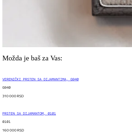
Možda je baš za Vas:
VERENIČKI PRSTEN SA DIJAMANTIMA, G940
G940
310 000
RSD
PRSTEN SA DIJAMANTOM, 0101
0101
160 000
RSD