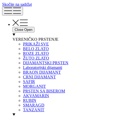
Skočite na sadržaj
Close
Open
VERENIČKO PRSTENJE
PRIKAŽI SVE
BELO ZLATO
ROZE ZLATO
ŽUTO ZLATO
DIJAMANTSKI PRSTEN
Laboratorijski dijamanti
BRAON DIJAMANT
CRNI DIJAMANT
SAFIR
MORGANIT
PRSTEN SA BISEROM
AKVAMARIN
RUBIN
SMARAGD
TANZANIT