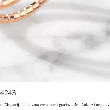
, 4243
.33ct. Elegancija oblikovana vremenom i gracioznošću. Luksuz i neponov