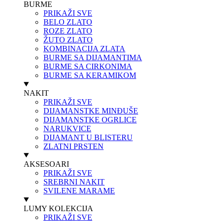
BURME
PRIKAŽI SVE
BELO ZLATO
ROZE ZLATO
ŽUTO ZLATO
KOMBINACIJA ZLATA
BURME SA DIJAMANTIMA
BURME SA CIRKONIMA
BURME SA KERAMIKOM
NAKIT
PRIKAŽI SVE
DIJAMANSTKE MINĐUŠE
DIJAMANSTKE OGRLICE
NARUKVICE
DIJAMANT U BLISTERU
ZLATNI PRSTEN
AKSESOARI
PRIKAŽI SVE
SREBRNI NAKIT
SVILENE MARAME
LUMY KOLEKCIJA
PRIKAŽI SVE