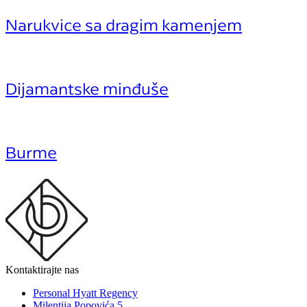
Narukvice sa dragim kamenjem
Dijamantske minđuše
Burme
Kontaktirajte nas
Personal Hyatt Regency
Milentija Popovića 5,