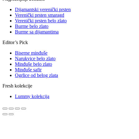
Dijamantski verenički prsten
Verenički prsten smaragd
Verenički prsten belo zlato
Burme belo zlato
Burme sa dijamantima
Editor’s Pick
Biserne minđuše
Narukvice belo zlato
Minđuše belo zlato
Minđuše safir
Ogrlice od belog zlata
Fresh kolekcije
Lummy kolekcija