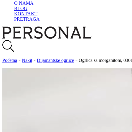
O NAMA
BLOG
KONTAKT
PRETRAGA
Početna
»
Nakit
»
Dijamantske ogrlice
»
Ogrlica sa morganitom, 030