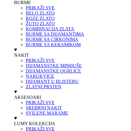
BURME
PRIKAŽI SVE
BELO ZLATO
ROZE ZLATO
ŽUTO ZLATO
KOMBINACIJA ZLATA
BURME SA DIJAMANTIMA
BURME SA CIRKONIMA
BURME SA KERAMIKOM
NAKIT
PRIKAŽI SVE
DIJAMANSTKE MINĐUŠE
DIJAMANSTKE OGRLICE
NARUKVICE
DIJAMANT U BLISTERU
ZLATNI PRSTEN
AKSESOARI
PRIKAŽI SVE
SREBRNI NAKIT
SVILENE MARAME
LUMY KOLEKCIJA
PRIKAŽI SVE