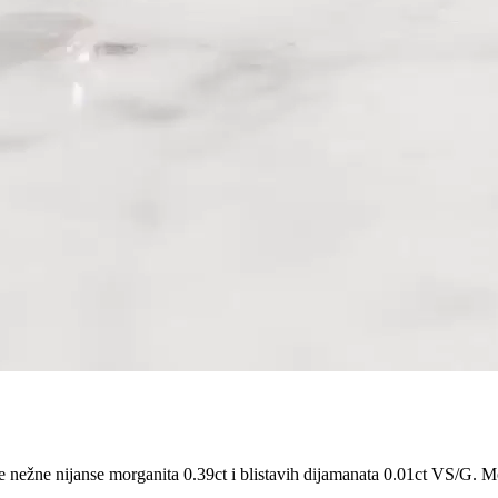
pe nežne nijanse morganita 0.39ct i blistavih dijamanata 0.01ct VS/G. M