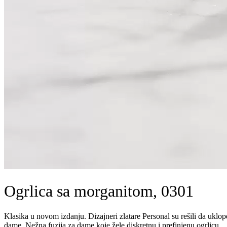
Ogrlica sa morganitom, 0301
Klasika u novom izdanju. Dizajneri zlatare Personal su rešili da uklo
dame. Nežna fuzija za dame koje žele diskretnu i prefinjenu ogrlicu.