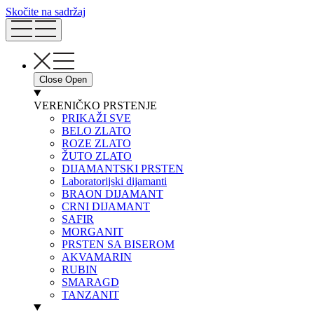
Skočite na sadržaj
Close
Open
VERENIČKO PRSTENJE
PRIKAŽI SVE
BELO ZLATO
ROZE ZLATO
ŽUTO ZLATO
DIJAMANTSKI PRSTEN
Laboratorijski dijamanti
BRAON DIJAMANT
CRNI DIJAMANT
SAFIR
MORGANIT
PRSTEN SA BISEROM
AKVAMARIN
RUBIN
SMARAGD
TANZANIT