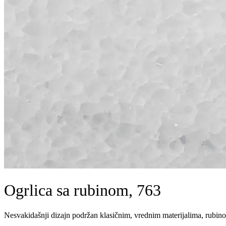
Ogrlica sa rubinom, 763
Nesvakidašnji dizajn podržan klasičnim, vrednim materijalima, rubin