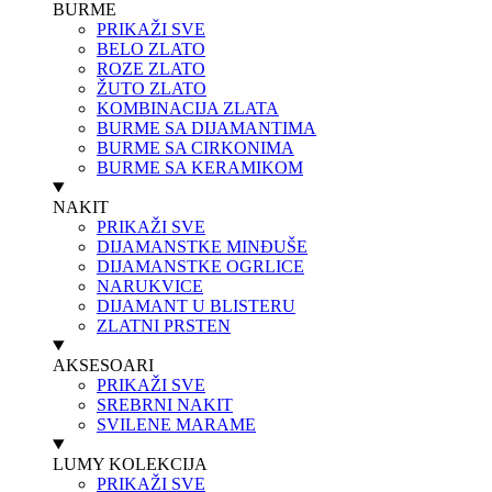
BURME
PRIKAŽI SVE
BELO ZLATO
ROZE ZLATO
ŽUTO ZLATO
KOMBINACIJA ZLATA
BURME SA DIJAMANTIMA
BURME SA CIRKONIMA
BURME SA KERAMIKOM
NAKIT
PRIKAŽI SVE
DIJAMANSTKE MINĐUŠE
DIJAMANSTKE OGRLICE
NARUKVICE
DIJAMANT U BLISTERU
ZLATNI PRSTEN
AKSESOARI
PRIKAŽI SVE
SREBRNI NAKIT
SVILENE MARAME
LUMY KOLEKCIJA
PRIKAŽI SVE