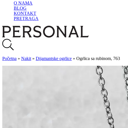
O NAMA
BLOG
KONTAKT
PRETRAGA
Početna
»
Nakit
»
Dijamantske ogrlice
»
Ogrlica sa rubinom, 763