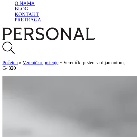
O NAMA
BLOG
KONTAKT
PRETRAGA
Početna
»
Vereničko prstenje
»
Verenički prsten sa dijamantom,
G4320