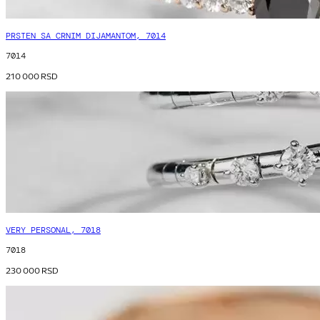
PRSTEN SA CRNIM DIJAMANTOM, 7014
7014
210 000
RSD
VERY PERSONAL, 7018
7018
230 000
RSD