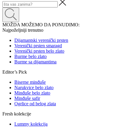
MOŽDA MOŽEMO DA PONUDIMO:
Najpoželjniji trenutno
Dijamantski verenički prsten
Verenički prsten smaragd
Verenički prsten belo zlato
Burme belo zlato
Burme sa dijamantima
Editor’s Pick
Biserne minđuše
Narukvice belo zlato
Minđuše belo zlato
Minđuše safir
Ogrlice od belog zlata
Fresh kolekcije
Lummy kolekcija