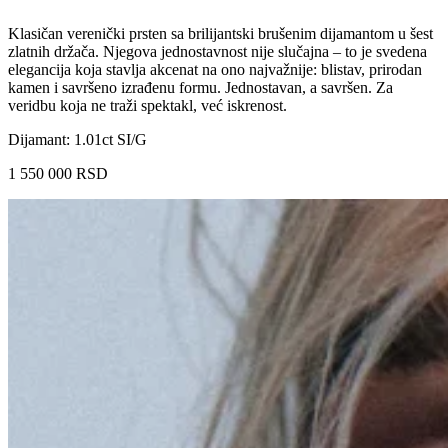
Klasičan verenički prsten sa brilijantski brušenim dijamantom u šest
zlatnih držača. Njegova jednostavnost nije slučajna – to je svedena
elegancija koja stavlja akcenat na ono najvažnije: blistav, prirodan
kamen i savršeno izrađenu formu. Jednostavan, a savršen. Za
veridbu koja ne traži spektakl, već iskrenost.
Dijamant: 1.01ct SI/G
1 550 000
RSD