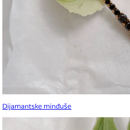
Dijamantske minđuše