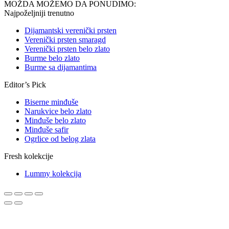
MOŽDA MOŽEMO DA PONUDIMO:
Najpoželjniji trenutno
Dijamantski verenički prsten
Verenički prsten smaragd
Verenički prsten belo zlato
Burme belo zlato
Burme sa dijamantima
Editor’s Pick
Biserne minđuše
Narukvice belo zlato
Minđuše belo zlato
Minđuše safir
Ogrlice od belog zlata
Fresh kolekcije
Lummy kolekcija