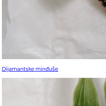
Dijamantske minđuše