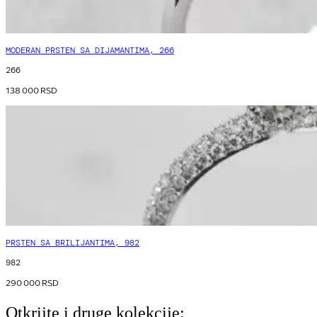
MODERAN PRSTEN SA DIJAMANTIMA, 266
266
138 000
RSD
PRSTEN SA BRILIJANTIMA, 982
982
290 000
RSD
Otkrijte i druge kolekcije: