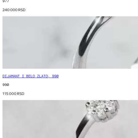
977
240 000
RSD
DIJAMANT I BELO ZLATO, 990
990
115 000
RSD