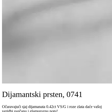
Dijamantski prsten, 0741
Očaravajući sjaj dijamanata 0.42ct VS/G i roze zlata daće vašoj
veridbi svečanu i glamuroznu notu!